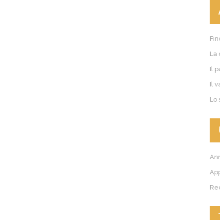
Fin
La 
Il 
Novembre 20, 2019
Il 
La grande fame
Lo 
Novembre 12, 2019
Ann
Lui è tornato
Ap
Re