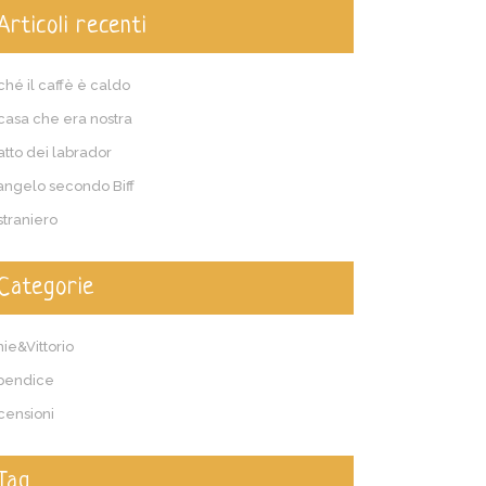
Articoli recenti
ché il caffè è caldo
casa che era nostra
patto dei labrador
vangelo secondo Biff
straniero
Categorie
ie&Vittorio
pendice
censioni
Tag