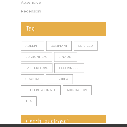
Appendice
Recensioni
Tag
ADELPHI
BOMPIANI
EDICICLO
EDIZIONI E/O
EINAUDI
FAZI EDITORE
FELTRINELLI
GUANDA
IPERBOREA
LETTERE ANIMATE
MONDADORI
TEA
Cerchi qualcosa?