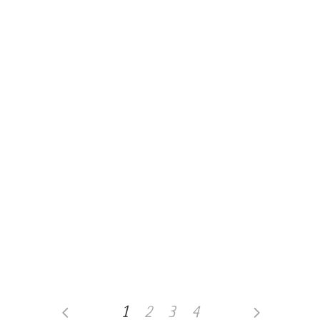
Novembre 20, 2019
La grande fame
Novembre 12, 2019
Lui è tornato
Agosto 30, 2019
Anne di Tetti Verdi
1
2
3
4