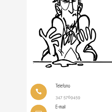
Telefono
347 5769459
E-mail