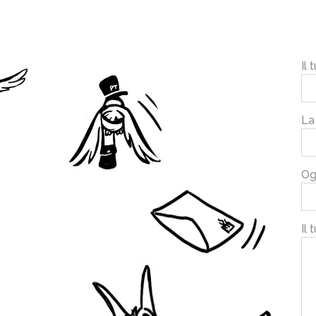
Il
La
Og
Il