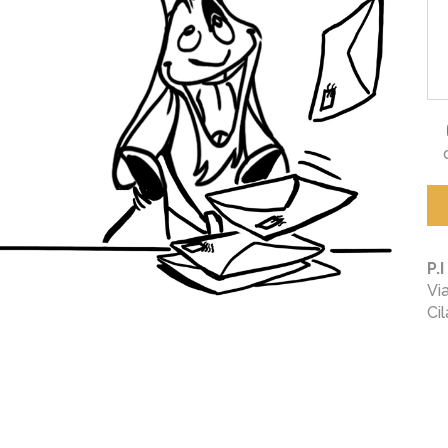
P.
Vi
Ci