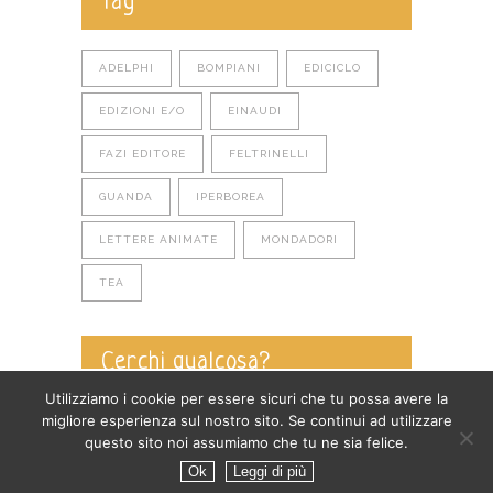
Tag
ADELPHI
BOMPIANI
EDICICLO
EDIZIONI E/O
EINAUDI
FAZI EDITORE
FELTRINELLI
GUANDA
IPERBOREA
LETTERE ANIMATE
MONDADORI
TEA
Cerchi qualcosa?
Utilizziamo i cookie per essere sicuri che tu possa avere la
migliore esperienza sul nostro sito. Se continui ad utilizzare
questo sito noi assumiamo che tu ne sia felice.
Ok
Leggi di più
Privacy policy
-
Cookie policy