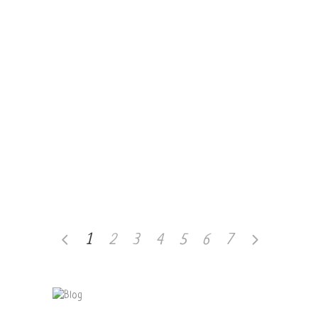
Il vangelo secondo Biff
Gennaio 23, 2020
Lo straniero
Dicembre 14, 2019
Se i gatti scomparissero dal
mondo
1
2
3
4
5
6
7