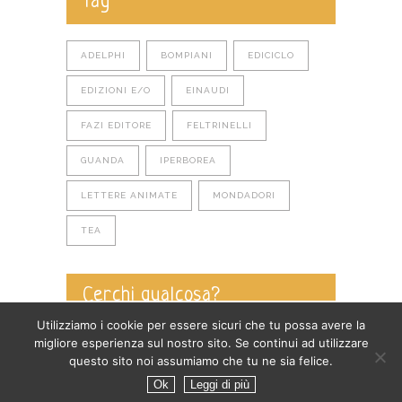
Tag
ADELPHI
BOMPIANI
EDICICLO
EDIZIONI E/O
EINAUDI
FAZI EDITORE
FELTRINELLI
GUANDA
IPERBOREA
LETTERE ANIMATE
MONDADORI
TEA
Cerchi qualcosa?
Utilizziamo i cookie per essere sicuri che tu possa avere la
migliore esperienza sul nostro sito. Se continui ad utilizzare
questo sito noi assumiamo che tu ne sia felice.
Ok
Leggi di più
Privacy policy
-
Cookie policy