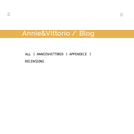
Annie&Vittorio
/
Blog
ALL
ANNIE&VITTORIO
APPENDICE
RECENSIONI
Dicembre 3, 2018
La strada