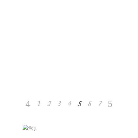
Il ritratto di Dorian Gray
Novembre 23, 2018
Fight club
Novembre 19, 2018
Amore, Prozac e altre
curiosità
1
2
3
4
5
6
7