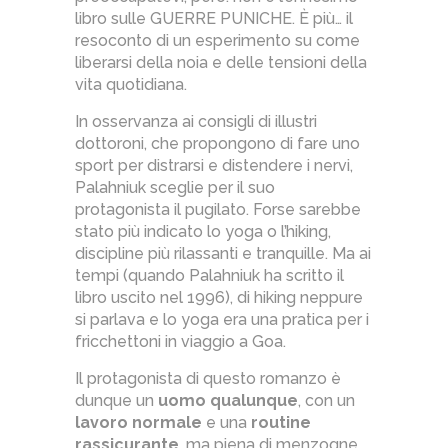
libro sulle GUERRE PUNICHE. È più… il
resoconto di un esperimento su come
liberarsi della noia e delle tensioni della
vita quotidiana.
In osservanza ai consigli di illustri
dottoroni, che propongono di fare uno
sport per distrarsi e distendere i nervi,
Palahniuk sceglie per il suo
protagonista il pugilato. Forse sarebbe
stato più indicato lo yoga o l’hiking,
discipline più rilassanti e tranquille. Ma ai
tempi (quando Palahniuk ha scritto il
libro uscito nel 1996), di hiking neppure
si parlava e lo yoga era una pratica per i
fricchettoni in viaggio a Goa.
Il protagonista di questo romanzo è
dunque un
uomo qualunque
, con un
lavoro normale
e una
routine
rassicurante
, ma piena di menzogne,