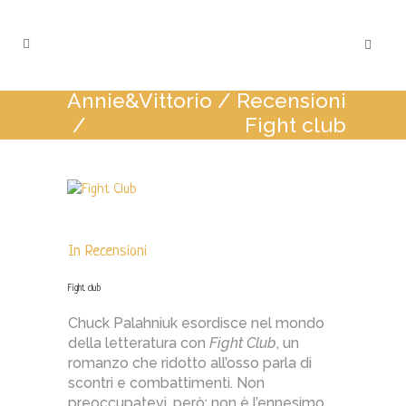
Annie&Vittorio
/
Recensioni
/
Fight club
In
Recensioni
Fight club
Chuck Palahniuk esordisce nel mondo
della letteratura con
Fight Club
, un
romanzo che ridotto all’osso parla di
scontri e combattimenti. Non
preoccupatevi, però: non è l’ennesimo