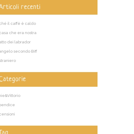
Articoli recenti
ché il caffè è caldo
casa che era nostra
patto dei labrador
vangelo secondo Biff
straniero
Categorie
ie&Vittorio
pendice
censioni
Tag