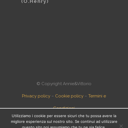
(O.Henry)
© Copyright Annie&Vittorio
Privacy policy
–
Cookie policy
–
Termini e
Condizioni
Utilizziamo i cookie per essere sicuri che tu possa avere la
migliore esperienza sul nostro sito. Se continui ad utilizzare
questo sito noi assumiamo che tu ne sia felice.