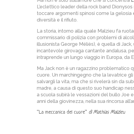
Ma non è solo sull’amore che si concentra
L
L’eclettico leader della rock band Dionysos
toccare argomenti spinosi come la gelosia e 
diversità e il rifiuto.
La storia, intorno alla quale Malzieu fa ruotar
commissario di polizia con problemi di alco
illusionista George Méliès), è quella di Jack
incantevole girovaga cantante andalusa, pe
intraprende un lungo viaggio in Europa, da
Ma Jack non è un ragazzino problematico qu
cuore. Un marchingegno che la levatrice gl
salvargli la vita, ma che si rivelerà sin da
madre, a causa di questo suo handicap ness
a scuola subirà le vessazioni del bullo Joe e
anni della giovinezza, nella sua rincorsa all’
“La meccanica del cuore”
di Mathias Malzieu