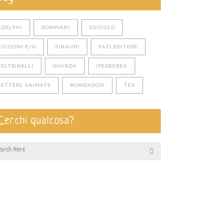
ADELPHI
BOMPIANI
EDICICLO
EDIZIONI E/O
EINAUDI
FAZI EDITORE
FELTRINELLI
GUANDA
IPERBOREA
LETTERE ANIMATE
MONDADORI
TEA
Cerchi qualcosa?