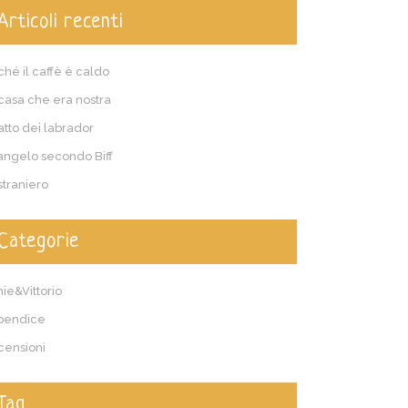
Articoli recenti
ché il caffè è caldo
casa che era nostra
patto dei labrador
vangelo secondo Biff
straniero
Categorie
ie&Vittorio
pendice
censioni
Tag