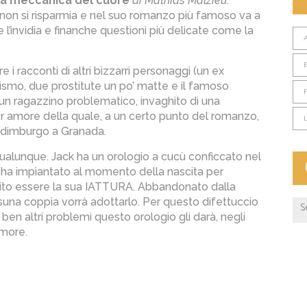
a meccanica del cuore
di Mathias Malzieu
.
 non si risparmia e nel suo romanzo più famoso va a
l’invidia e finanche questioni più delicate come la
e i racconti di altri bizzarri personaggi (un ex
lismo, due prostitute un po’ matte e il famoso
, un ragazzino problematico, invaghito di una
r amore della quale, a un certo punto del romanzo,
 Edimburgo a Granada.
alunque. Jack ha un orologio a cucù conficcato nel
i ha impiantato al momento della nascita per
 subito essere la sua IATTURA. Abbandonato dalla
una coppia vorrà adottarlo. Per questo difettuccio
 ben altri problemi questo orologio gli darà, negli
amore.