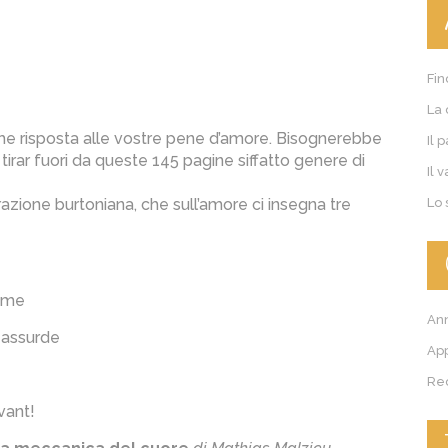
Fin
La 
che risposta alle vostre pene d’amore. Bisognerebbe
Il 
tirar fuori da queste 145 pagine siffatto genere di
Il 
zione burtoniana, che sull’amore ci insegna tre
Lo 
sime
Ann
 assurde
Ap
Re
vant!