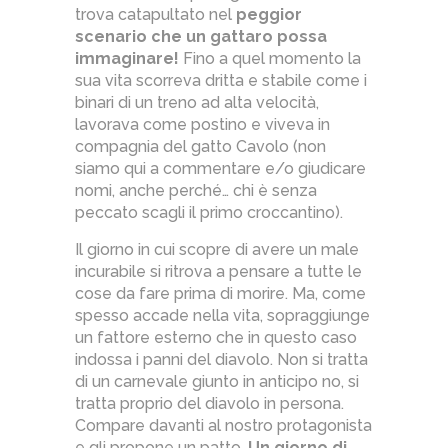
trova catapultato nel
peggior
scenario che un gattaro possa
immaginare!
Fino a quel momento la
sua vita scorreva dritta e stabile come i
binari di un treno ad alta velocità,
lavorava come postino e viveva in
compagnia del gatto Cavolo (non
siamo qui a commentare e/o giudicare
nomi, anche perché… chi è senza
peccato scagli il primo croccantino).
Il giorno in cui scopre di avere un male
incurabile si ritrova a pensare a tutte le
cose da fare prima di morire. Ma, come
spesso accade nella vita, sopraggiunge
un fattore esterno che in questo caso
indossa i panni del diavolo. Non si tratta
di un carnevale giunto in anticipo no, si
tratta proprio del diavolo in persona.
Compare davanti al nostro protagonista
e gli propone un patto.
Un giorno di