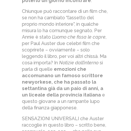
poterlo un giorno incontrare
.
Chiunque può raccontare di un film che,
se non ha cambiato “l’assetto del
proprio mondo interiore”, in qualche
misura lo ha comunque segnato. Per
Annie è stato
L’uomo che fissa le capre
,
per Paul Auster due celebri film che
scoprirete – ovviamente – solo
leggendo il libro, per voi altri chissà. Ma
cosa importa? In
Notizie dall’interno
si
parla di quelle
emozioni che
accomunano un famoso scrittore
newyorkese, che ha passato la
settantina già da un paio di anni, a
un liceale della provincia italiana
e
questo giovane a un rampante lupo
della finanza giapponese.
SENSAZIONI UNIVERSALI che Auster
raccoglie in questo libro – scritto bene,