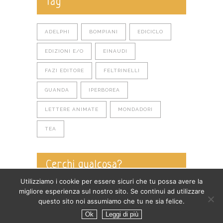
Tag
ADELPHI
BOMPIANI
EDICICLO
EDIZIONI E/O
EINAUDI
FAZI EDITORE
FELTRINELLI
GUANDA
IPERBOREA
LETTERE ANIMATE
MONDADORI
TEA
Cerchi qualcosa?
Utilizziamo i cookie per essere sicuri che tu possa avere la
migliore esperienza sul nostro sito. Se continui ad utilizzare
questo sito noi assumiamo che tu ne sia felice.
Ok
Leggi di più