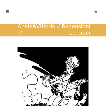
Annie&Vittorio
/
Recensioni
/
Le braci