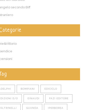
vangelo secondo Biff
straniero
Categorie
ie&Vittorio
pendice
censioni
Tag
ADELPHI
BOMPIANI
EDICICLO
EDIZIONI E/O
EINAUDI
FAZI EDITORE
FELTRINELLI
GUANDA
IPERBOREA