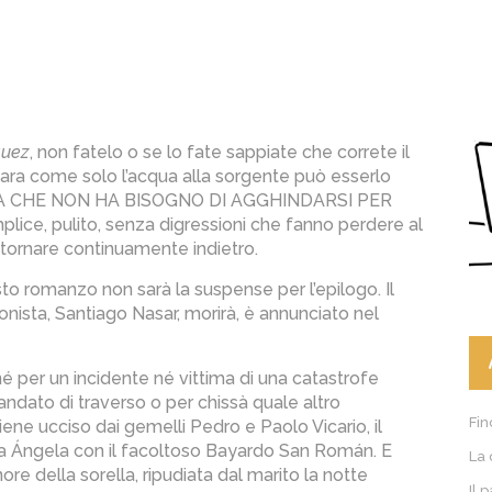
quez
, non fatelo o se lo fate sappiate che correte il
hiara come solo l’acqua alla sorgente può esserlo
NA CHE NON HA BISOGNO DI AGGHINDARSI PER
ice, pulito, senza digressioni che fanno perdere al
 ritornare continuamente indietro.
esto romanzo non sarà la suspense per l’epilogo. Il
onista, Santiago Nasar, morirà, è annunciato nel
 per un incidente né vittima di una catastrofe
dato di traverso o per chissà quale altro
Fin
ene ucciso dai gemelli Pedro e Paolo Vicario, il
lla Ángela con il facoltoso Bayardo San Román. E
La 
e della sorella, ripudiata dal marito la notte
Il 