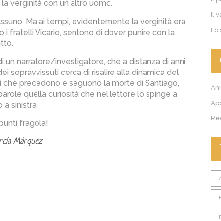
la verginità con un altro uomo.
Il 
ssuno. Ma ai tempi, evidentemente la verginità era
Lo 
 i fratelli Vicario, sentono di dover punire con la
tto.
 un narratore/investigatore, che a distanza di anni
ei sopravvissuti cerca di risalire alla dinamica del
nti che precedono e seguono la morte di Santiago,
Ann
arole quella curiosità che nel lettore lo spinge a
Ap
 a sinistra.
Re
punti fragola!
arcía Márquez