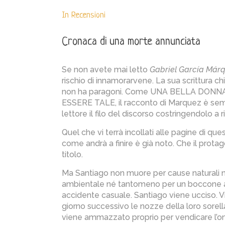
In
Recensioni
Cronaca di una morte annunciata
Se non avete mai letto
Gabriel García Már
rischio di innamorarvene. La sua scrittura c
non ha paragoni. Come UNA BELLA DON
ESSERE TALE, il racconto di Marquez è sempl
lettore il filo del discorso costringendolo a
Quel che vi terrà incollati alle pagine di qu
come andrà a finire è già noto. Che il protag
titolo.
Ma Santiago non muore per cause naturali né
ambientale né tantomeno per un boccone an
accidente casuale. Santiago viene ucciso. Vi
giorno successivo le nozze della loro sore
viene ammazzato proprio per vendicare l’onor