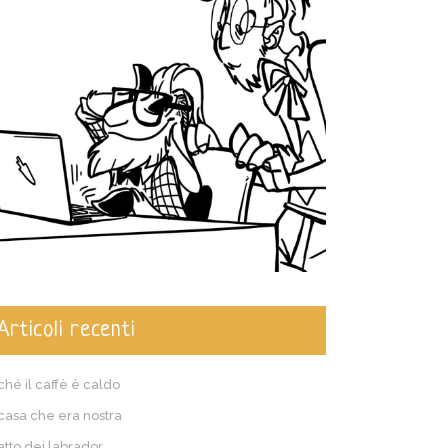
Articoli recenti
ché il caffè è caldo
casa che era nostra
patto dei labrador