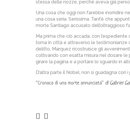
stessa delle nozze, perché aveva già perso 
Una cosa che oggi non farebbe inorridire ne
una cosa seria. Serissima. Tant’è che appunto
morte Santiago accusato dell’oltraggioso fa
Ma prima che ciò accada, con l’espediente di
torna in città e attraverso le testimonianze d
delitto, Marquez ricostruisce gli avvenime
coltivando con esatta misura nel dosare le p
girare la pagina e a portare lo sguardo in alto
D’altra parte il Nobel, non si guadagna con i 
“Cronaca di una morte annunciata”
di Gabriel G