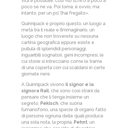
vita è possibile, così «lo schifo a poco a
poco se ne va. Poi torna, è ovvio, ma
intanto, per un po’, l’hai fregato».
Quinnipack è proprio questo, un luogo a
metà tra il reale e l’immaginario, un
luogo che non troverete su nessuna
cartina geografica eppure esiste e
pullula di splendidi personaggi,
inguaribili sognatori, geni incompresi, le
cui storie si intrecciano come le trame
di una coperta con cui scaldarsi in certe
giornate nere.
A Quinnipack vivono
il signor e la
signora Rail
, che sono così strani da
pensare che li tenga insieme un
segreto,
Pekisch
, che suona
l’umanofono, una specie di organo fatto
di persone ognuna delle quali produce
una sola nota, la propria,
Pehnt
, un